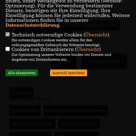
helfen, unser Webangebot zu verbessern (Website-
Optmierung). Für die Verwendung bestimmter
Dienste, benötigen wir Ihre Einwilligung. Ihre
Einwilligung können Sie jederzeit widerrufen. Weitere
Informationen finden Sie in unserer
CDU-Europaabgeordneter Dennis Radtke
Datenschutzerklärung
.
lädt nach Brüssel ein:
Technisch notwendige Cookies (
Übersicht
)
Die notwendigen Cookies werden allein für den
ordnungsgemäßen Gebrauch der Webseite benötigt.
Cookies von Drittanbietern (
Übersicht
)
Zur Optimierung unserer Webseite binden wir Dienste und
Angebote von Drittanbietern ein.
MEHR
ALLE BEITRÄGE
Alle akzeptieren
Auswahl speichern
Termine
Bitte wählen Sie aus:
Alle Termine
CDU Fraktion Gelsenkirchen
CDA Gelsenkirchen
FU Gelsenkirchen