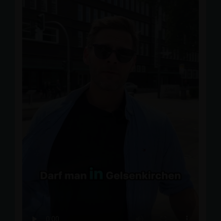
Bürgin und alle Besucherinnen und Besucher für den
offenen und konstruktiven Austausch! 🙌
📸 Jörg Brücker
#
CDUGelsenkirchen
#
Buer
#
PolitTalk
#
Gelsenkirchen
#
Kiez