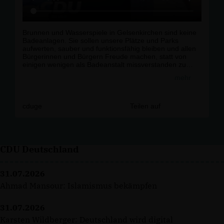
Brunnen und Wasserspiele in Gelsenkirchen sind keine
Badeanlagen. Sie sollen unsere Plätze und Parks
aufwerten, sauber und funktionsfähig bleiben und allen
Bürgerinnen und Bürgern Freude machen, statt von
einigen wenigen als Badeanstalt missverstanden zu
werden. Und wenn sich mal ein Kind abkühlt, hat auch
mehr
niemand was dagegen.r
r
Deshalb unterstützen wir klare Regelungen, die dem
Kommunalen Ordnungsdienst eine rechtliche Grundlage
cduge
Teilen auf
zum Einschreiten geben. Für einen respektvollen
Umgang miteinander und mit unseren öffentlichen
Anlagen sowie für ein gutes Stadtbild!r
r
#
Gelsenkirchen
#
CDU
#
Buer
#
Schalke
#
Politik
CDU Deutschland
#
Kommunal
#
Sauberkeit
31.07.2026
Ahmad Mansour: Islamismus bekämpfen
31.07.2026
Karsten Wildberger: Deutschland wird digital