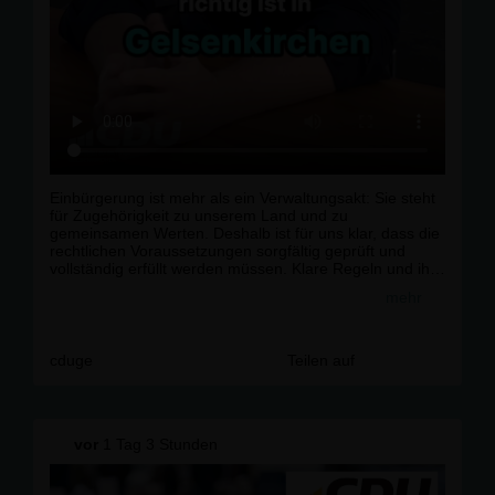
Einbürgerung ist mehr als ein Verwaltungsakt: Sie steht
für Zugehörigkeit zu unserem Land und zu
gemeinsamen Werten. Deshalb ist für uns klar, dass die
rechtlichen Voraussetzungen sorgfältig geprüft und
vollständig erfüllt werden müssen. Klare Regeln und ihre
verlässliche Anwendung schaffen Vertrauen – auch und
mehr
gerade in Gelsenkirchen.r
r
#
Gelsenkirchen
#
CDU
#
Buer
#
Schalke
#
Politik
#
Kommunal
#
Integration
cduge
Teilen auf
vor
1 Tag 3 Stunden