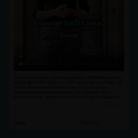
Deutschlandticket statt ausgezahltem Mobilitätsanteil im
Bürgergeld? Wir haben im VRR beantragt zu prüfen, ob
dieses Modell die Mobilität sichern und zugleich
finanziell belastete Kommunen wie Gelsenkirchen
entlasten kann. Solide Finanzen und eine verlässliche
Sozialpolitik dürfen kein Widerspruch sein.r
mehr
r
Wie seht Ihr das?r
r
#
Gelsenkirchen
#
CDU
#
Buer
#
Schalke
#
Politik
cduge
Teilen auf
#
Kommunal