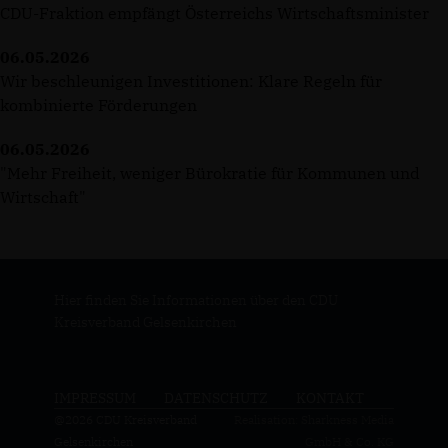
CDU-Fraktion empfängt Österreichs Wirtschaftsminister
06.05.2026
Wir beschleunigen Investitionen: Klare Regeln für
kombinierte Förderungen
06.05.2026
"Mehr Freiheit, weniger Bürokratie für Kommunen und
Wirtschaft"
Hier finden Sie Informationen über den CDU
Kreisverband Gelsenkirchen
IMPRESSUM
DATENSCHUTZ
KONTAKT
@2026 CDU Kreisverband
Realisation: Sharkness Media
Gelsenkirchen
GmbH & Co. KG