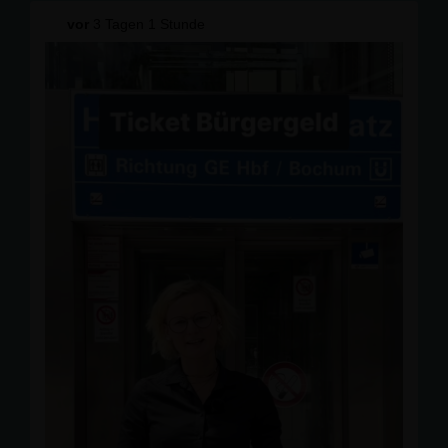
Einbeziehung von Beamtinnen und Beamten. 💬📈
vor
3 Tagen 1 Stunde
"Die Zukunft unserer Altersvorsorge bewegt die
Menschen. Deshalb müssen wir offen, ehrlich und
generationengerecht darüber sprechen", betonte unser
Kreisvorsitzender und Landtagskandidat Hobie
Fischbach.
Bei Gegrilltem, Salaten, kühlen Getränken und Musik
ließen wir den lauen Sommerabend gemeinsam
ausklingen. 🍽️🎶
Vielen Dank an alle, die dabei waren!
📸 Jörg Brücker
#
CDUGelsenkirchen
#
Rente
#
Gelsenkirchen
#
CDUOpenAir
#
gemeinsam