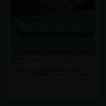
🌅 Politik, Austausch und Gemeinschaft beim CDU
OpenAir!
Im Garten unserer Kreisgeschäftsstelle haben wir
gemeinsam mit Mitgliedern, interessierten Bürgerinnen
und Bürgern sowie Gästen aus Bottrop, Oberhausen
mehr
und Essen über die Zukunft der Rente diskutiert.
Per Video zugeschaltet berichtete der
Bundestagsabgeordnete Pascal Reddig aus der
cduge
Teilen auf
Rentenkommission und beantwortete Fragen zur
Zukunftsfähigkeit unseres Rentensystems, zur privaten
Vorsorge durch ETFs und Aktien sowie zur möglichen